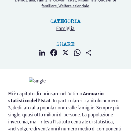
Demografia,
Famiglia,
Giovani,
Istat,
Millennials,
Quoziente
familiare,
Welfare aziendale
CATEGORIA
Famiglia
SHARE
LinkedIn
Facebook
X
WhatsApp
Condividi
Mi è capitato di curiosare nell’ultimo
Annuario
statistico dell’Istat
. In particolare il capitolo numero
3, dedicato alla
popolazione e alle famiglie
. Sempre più
single, quasi otto milioni di persone. La popolazione
invecchia, ma – rileva l’Istituto centrale di statistica,
«nel volgere di vent’anni il numero medio di componenti