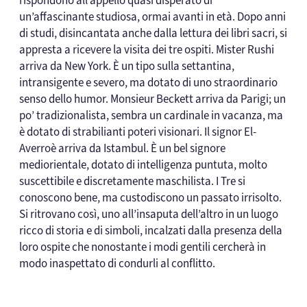
rispondono all’appello quasi disperato di
un’affascinante studiosa, ormai avanti in età. Dopo anni
di studi, disincantata anche dalla lettura dei libri sacri, si
appresta a ricevere la visita dei tre ospiti. Mister Rushi
arriva da New York. È un tipo sulla settantina,
intransigente e severo, ma dotato di uno straordinario
senso dello humor. Monsieur Beckett arriva da Parigi; un
po’ tradizionalista, sembra un cardinale in vacanza, ma
è dotato di strabilianti poteri visionari. Il signor El-
Averroè arriva da Istambul. È un bel signore
mediorientale, dotato di intelligenza puntuta, molto
suscettibile e discretamente maschilista. I Tre si
conoscono bene, ma custodiscono un passato irrisolto.
Si ritrovano così, uno all’insaputa dell’altro in un luogo
ricco di storia e di simboli, incalzati dalla presenza della
loro ospite che nonostante i modi gentili cercherà in
modo inaspettato di condurli al conflitto.