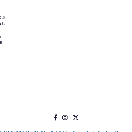
olo
 la
i
di