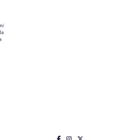
ni
la
a