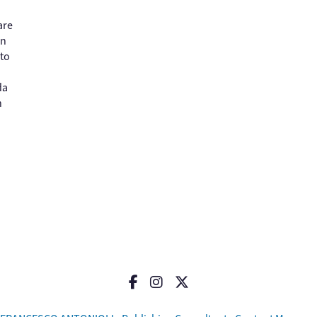
are
un
nto
da
n