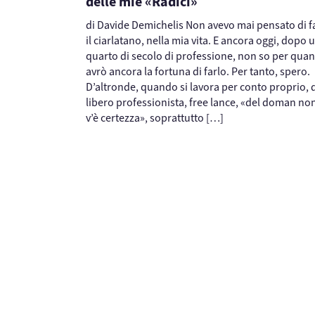
delle mie «Radici»
di Davide Demichelis Non avevo mai pensato di f
il ciarlatano, nella mia vita. E ancora oggi, dopo 
quarto di secolo di professione, non so per qua
avrò ancora la fortuna di farlo. Per tanto, spero.
D’altronde, quando si lavora per conto proprio, 
libero professionista, free lance, «del doman no
v’è certezza», soprattutto […]