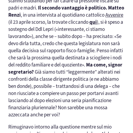
stanno studiando per far calare la pressione fiscale su
padri e madri.
Il secondo vantaggio è politico.
Matteo
Renzi
, in una intervista al quotidiano cattolico
Avvenire
(il 23 aprile scorso, la trovate cliccando
qui
), si è speso a
sostegno del Ddl Lepri («interessante, ci stiamo
lavorando»), anche se – subito dopo – ha precisato: «Se
devo dirla tutta, credo che questa legislatura non sarà
quella decisiva sul rapporto fisco-famiglie. Penso infatti
che sarà la prossima quella destinata a sciogliere i nodi
del reddito familiare e del quoziente».
Ma come, signor
segretario?
Già siamo tutti “leggermente” alterati nei
confronti della classe dirigente politica (e ne abbiamo
ben donde), possibile – trattandosi di una delega – che
non riusciate a compiere un passo per portarvi avanti
lasciando al dopo elezioni una seria pianificazione
finanziaria pluriennale? Non sarebbe una mossa
azzeccata anche per voi?
Rimuginavo intorno alla questione mentre sul mio