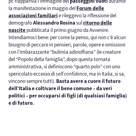
pc riappariva l’immagine dei
passeggini vuoti
durante
la manifestazione in maggio del
Forum delle
associazioni familiari
e rileggevo la riflessione del
demografo
Alessandro Rosina
sul
ritorno delle
nascite
pubblicata il primo giugno da Avvenire.
Intendiamoci bene: per come la penso, qui non c’è alcun
bisogno di peccare in pensieri, parole, opere e omissioni
con l’imbarazzante “bulimìa adinolfiana” (le creature
del “Popolo della famiglia”, dopo questa tornata
amministrativa, si definiscono “quarto polo” con uno
spericolato eccesso di
self confidence
, ma in Italia, si sa,
vincono sempre tutti).
Basta avere a cuore il futuro
dell’Italia e coltivare il bene comune – da veri
politici – per occuparsi di figli (di qualsiasi famiglia)
e di futuro.