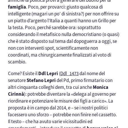
affinché la politica provi a generare del buono per la
famiglia
. Poco, per provarci: giusto qualcosa di
intelligente (magari un po’ di sinistra?) per non offrire su
un piatto d’argento l’Italia a quanti hanno un Grillo per
la testa. Poco, perché sarebbe ora: soprattutto
considerando il metafisico nulla democristiano (o quasi)
che è stato disposto sul tema dal dopoguerra a oggi, se
non con interventi spot, scientificamente non
coordinati, ma chirurgicamente finalizzati al voto di
scambio.
Come? Esiste il
Ddl Lepri
(
Ddl_1473
dal nome del
senatore
Stefano Lepri
del Pd, primo firmatario con
altri cinquanta colleghi dem, tra cui anche
Monica
Cirinnà
): potrebbe diventare la «delega al governo per
riordinare e potenziare le misure dei figli a carico». La
proposta è in campo dal 2014, e – se i nostri politici
facessero uno sforzo – potrebbe non finire nel cassetto.
Il testo – che ha avuto varie vicissitudini ed