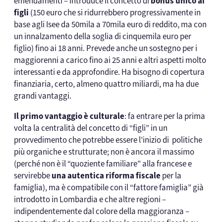
emendamenti – introduce il concetto di
bonus unico ai
figli
(150 euro che si ridurrebbero progressivamente in
base agli Isee da 50mila a 70mila euro di reddito, ma con
un innalzamento della soglia di cinquemila euro per
figlio) fino ai 18 anni. Prevede anche un sostegno per i
maggiorenni a carico fino ai 25 anni e altri aspetti molto
interessanti e da approfondire. Ha bisogno di copertura
finanziaria, certo, almeno quattro miliardi, ma ha due
grandi vantaggi.
Il primo vantaggio è culturale
: fa entrare per la prima
volta la centralità del concetto di “figli” in un
provvedimento che potrebbe essere l’inizio di politiche
più organiche e strutturate; non è ancora il massimo
(perché non è il “quoziente familiare” alla francese e
servirebbe
una autentica riforma fiscale
per la
famiglia), ma è compatibile con il “fattore famiglia” già
introdotto in Lombardia e che altre regioni –
indipendentemente dal colore della maggioranza –