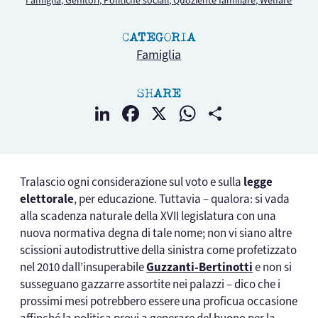
Famiglia,
Genitori,
Politiche sociali,
Quoziente familiare,
Welfare
CATEGORIA
Famiglia
SHARE
LinkedIn
Facebook
X
WhatsApp
Condividi
Tralascio ogni considerazione sul voto e sulla
legge
elettorale
, per educazione. Tuttavia – qualora: si vada
alla scadenza naturale della XVII legislatura con una
nuova normativa degna di tale nome; non vi siano altre
scissioni autodistruttive della sinistra come profetizzato
nel 2010 dall’insuperabile
Guzzanti-Bertinotti
e non si
susseguano gazzarre assortite nei palazzi – dico che i
prossimi mesi potrebbero essere una proficua occasione