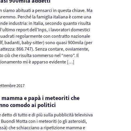
asi 900mila addetti
 siamo abituati a pensarci in questa chiave. Ma
vremmo. Perché la famiglia italiana è come una
nde industria: in Italia, secondo quanto risulta
l’ultimo report dell’Inps, i lavoratori domestici
quadrati regolarmente con contratto nazionale
lf, badanti, baby-sitter) sono quasi 900mila (per
sattezza: 866.747). Senza contare, ovviamente,
to ciò che risulta sommerso nel “nero”. Il
gionamento mi è apparso evidente […]
ettembre 2017
 mamma e papà i meteoriti che
nno comodo ai politici
è detto di tutto e di più sulla pubblicità televisiva
 Buondì Motta con i meteoriti (o gli asteroidi,
issà) che schiacciano a ripetizione mamma e