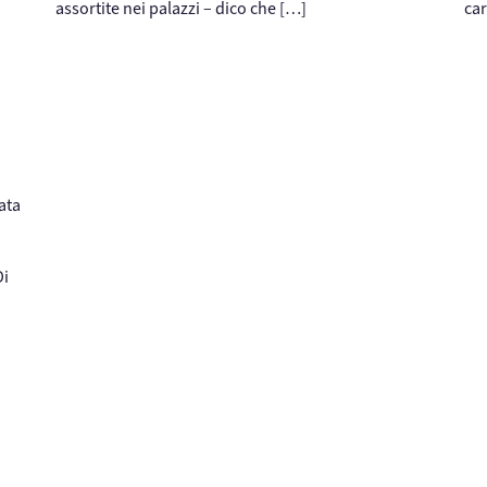
assortite nei palazzi – dico che […]
car
ata
Di