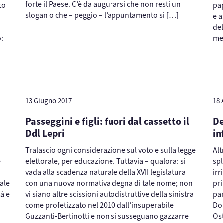
forte il Paese. C’è da augurarsi che non resti un
to
pap
slogan o che – peggio – l’appuntamento si […]
e a
del
o:
me
13 Giugno 2017
18 
Passeggini e figli: fuori dal cassetto il
De
Ddl Lepri
in
Tralascio ogni considerazione sul voto e sulla legge
Alt
e
elettorale, per educazione. Tuttavia – qualora: si
spl
vada alla scadenza naturale della XVII legislatura
irr
tale
con una nuova normativa degna di tale nome; non
pri
tà e
vi siano altre scissioni autodistruttive della sinistra
par
come profetizzato nel 2010 dall’insuperabile
Dop
Guzzanti-Bertinotti e non si susseguano gazzarre
Ost