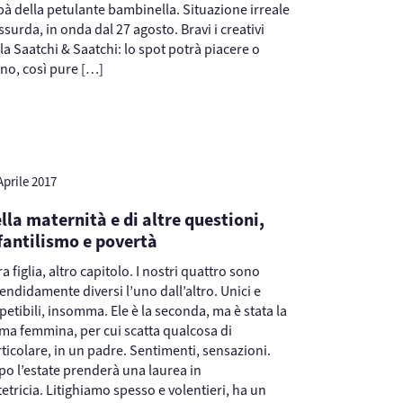
à della petulante bambinella. Situazione irreale
ssurda, in onda dal 27 agosto. Bravi i creativi
la Saatchi & Saatchi: lo spot potrà piacere o
no, così pure […]
Aprile 2017
lla maternità e di altre questioni,
fantilismo e povertà
ra figlia, altro capitolo. I nostri quattro sono
endidamente diversi l’uno dall’altro. Unici e
ipetibili, insomma. Ele è la seconda, ma è stata la
ma femmina, per cui scatta qualcosa di
ticolare, in un padre. Sentimenti, sensazioni.
o l’estate prenderà una laurea in
etricia. Litighiamo spesso e volentieri, ha un