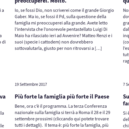
preoccuperei. Molto.
qu
i a
Io, se fossi Dio, non scriverei come il grande Giorgio
Non
Gaber. Ma io, se fossi il Pd, sulla questione della
do
famiglia mi preoccuperei alla grande. Avete letto
gra
l’intervista che l’onorevole pentastellato Luigi Di
dal
a
Maio ha rilasciato ieri ad Avvenire? Matteo Renzi e i
in
 di
suoi (specie i cattodem) non dovrebbero
(co
sottovalutarla, giusto per non ritrovarsi a […]
l’e
tut
ra
19 Settembre 2017
7 S
 va
Più forte la famiglia più forte il Paese
Su
fa
Bene, ora c’è il programma. La terza Conferenza
nazionale sulla famiglia si terrà a Roma il 28 e il 29
lla
Si 
settembre prossimi (cliccando qui potete trovare
del
tutti i dettagli). Il tema è: più forte la famiglia, più
lle
ch