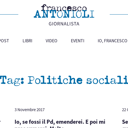
 POST
LIBRI
VIDEO
EVENTI
IO, FRANCESCO
Tag:
Politiche social
3 Novembre 2017
22 
r
Io, se fossi il Pd, emenderei. E poi mi
Se