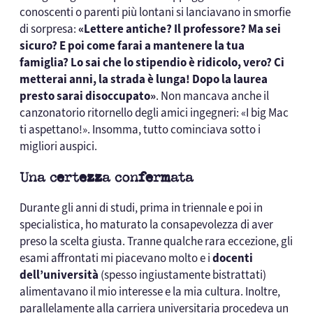
conoscenti o parenti più lontani si lanciavano in smorfie
di sorpresa:
«Lettere antiche? Il professore? Ma sei
sicuro? E poi come farai a mantenere la tua
famiglia? Lo sai che lo stipendio è ridicolo, vero? Ci
metterai anni, la strada è lunga! Dopo la laurea
presto sarai disoccupato»
. Non mancava anche il
canzonatorio ritornello degli amici ingegneri: «I big Mac
ti aspettano!». Insomma, tutto cominciava sotto i
migliori auspici.
Una certezza confermata
Durante gli anni di studi, prima in triennale e poi in
specialistica, ho maturato la consapevolezza di aver
preso la scelta giusta. Tranne qualche rara eccezione, gli
esami affrontati mi piacevano molto e i
docenti
dell’università
(spesso ingiustamente bistrattati)
alimentavano il mio interesse e la mia cultura. Inoltre,
parallelamente alla carriera universitaria procedeva un