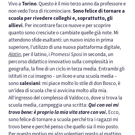
Vivo a
Torino
. Questo è il mio terzo anno da professore e
non vedo l’ora di ricominciare.
Sono felice di tornare a
scuola per rivedere colleghi e, soprattutto, gli
allievi
. Per incontrare facce nuove e per scoprire
quanto sono cresciute o cambiate quelle già note. Mi
attendono sfide esaltanti: un nuovo inizio in prima
superiore, l’utilizzo di una nuova piattaforma digitale,
Alatin
, per il latino, i
Promessi Sposi
in seconda, un
percorso didattico innovativo sulla complessità in
geografia, la fine di un ciclo in terza media. Entrambi gli
istituti in cui insegno – un liceo e una scuola media –
sono
salesiani
: mi piace molto lo stile di don Bosco, è
un’idea di scuola che si avvicina molto alla mia.
All’ingresso del complesso di Valdocco, dove si trova la
scuola media, campeggia una scritta:
Qui con voi mi
trovo bene: è proprio la mia vita stare con voi
.
Ecco,
sono felice di tornare a scuola perché tra i ragazzi mi
trovo bene e perché penso che quello sia il mio posto.
Per questo motivo mi alzo volentieri presto al mattino,