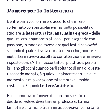
tutte le possibili facoltà che mi attiravano.
L’amore per la letteratura
Mentre parlavo, non mi ero accorto che mi ero
soffermato con particolare enfasi sulla possibilità di
studiare la
letteratura italiana, latina e greca
– delle
quali mi ero innamorato al liceo – per insegnarle con
passione, in modo da rovesciare quel fastidioso
cliché
secondo il quale si tratta di materie vecchie, noiose e
inutili. Lei mi aveva ascoltato con attenzione e mi aveva
risposto così: «Mi hai raccontato di più strade, però ti
brillano gli occhi quando parli soltanto di una di queste.
E secondo me sai già quale». Finalmente capii: in quel
momento la mia vocazione mi sembrava limpida,
cristallina. E quindi
Lettere Antiche
fu.
Ho incominciato l’università con uno specifico
desiderio: volevo diventare un professore. La mia
famiglia e gli amici più cari mi appoggiavano, ma tanti