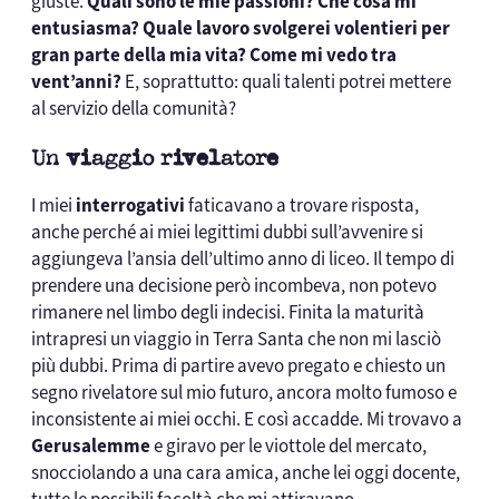
giuste.
Quali sono le mie passioni? Che cosa mi
entusiasma? Quale lavoro svolgerei volentieri per
gran parte della mia vita? Come mi vedo tra
vent’anni?
E, soprattutto: quali talenti potrei mettere
al servizio della comunità?
Un viaggio rivelatore
I miei
interrogativi
faticavano a trovare risposta,
anche perché ai miei legittimi dubbi sull’avvenire si
aggiungeva l’ansia dell’ultimo anno di liceo. Il tempo di
prendere una decisione però incombeva, non potevo
rimanere nel limbo degli indecisi. Finita la maturità
intrapresi un viaggio in Terra Santa che non mi lasciò
più dubbi. Prima di partire avevo pregato e chiesto un
segno rivelatore sul mio futuro, ancora molto fumoso e
inconsistente ai miei occhi. E così accadde. Mi trovavo a
Gerusalemme
e giravo per le viottole del mercato,
snocciolando a una cara amica, anche lei oggi docente,