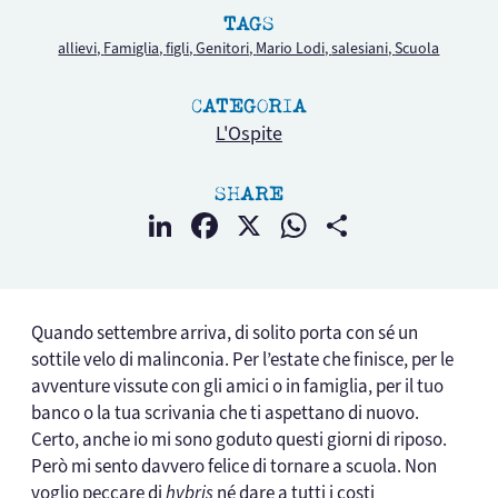
TAGS
allievi,
Famiglia,
figli,
Genitori,
Mario Lodi,
salesiani,
Scuola
CATEGORIA
L'Ospite
SHARE
LinkedIn
Facebook
X
WhatsApp
Condividi
Quando settembre arriva, di solito porta con sé un
sottile velo di malinconia. Per l’estate che finisce, per le
avventure vissute con gli amici o in famiglia, per il tuo
banco o la tua scrivania che ti aspettano di nuovo.
Certo, anche io mi sono goduto questi giorni di riposo.
Però mi sento davvero felice di tornare a scuola. Non
voglio peccare di
hybris
né dare a tutti i costi