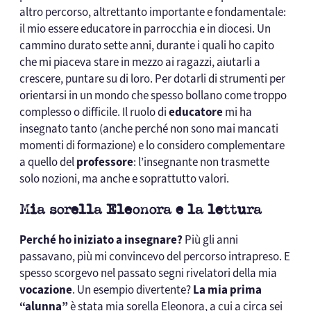
altro percorso, altrettanto importante e fondamentale:
il mio essere educatore in parrocchia e in diocesi. Un
cammino durato sette anni, durante i quali ho capito
che mi piaceva stare in mezzo ai ragazzi, aiutarli a
crescere, puntare su di loro. Per dotarli di strumenti per
orientarsi in un mondo che spesso bollano come troppo
complesso o difficile. Il ruolo di
educatore
mi ha
insegnato tanto (anche perché non sono mai mancati
momenti di formazione) e lo considero complementare
a quello del
professore
: l’insegnante non trasmette
solo nozioni, ma anche e soprattutto valori.
Mia sorella Eleonora e la lettura
Perché ho iniziato a insegnare?
Più gli anni
passavano, più mi convincevo del percorso intrapreso. E
spesso scorgevo nel passato segni rivelatori della mia
vocazione
. Un esempio divertente?
La mia prima
“alunna”
è stata mia sorella Eleonora, a cui a circa sei