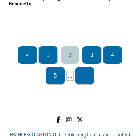
Benedetto
«
1
2
3
4
5
»
...
FRANCESCO ANTONIOLI - Publishing Consultant - Content